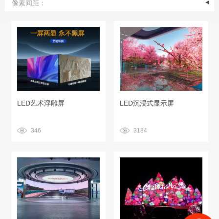
像素间距：
LED艺术浮雕屏
LED沉浸式显示屏
346
3184