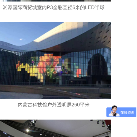
湘潭国际商贸城室内P3全彩直径6米的LED半球
内蒙古科技馆户外透明屏260平米