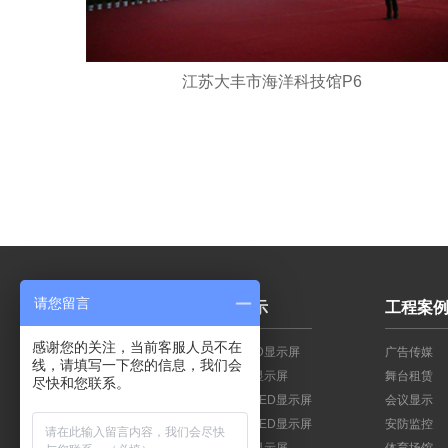
江苏大丰市海洋科技馆P6
请您留言
关于我们
产品展示
工程案
感谢您的关注，当前客服人员不在
公司简介
小间距LED显示屏
广告传媒
线，请填写一下您的信息，我们会
公司优势
创意LED显示屏
舞台租赁
尽快和您联系。
荣誉资质
户内固装LED显示屏
会议显示
生产基地
户外固装LED显示屏
安防监控
联系我们
租赁LED显示屏
体育场馆