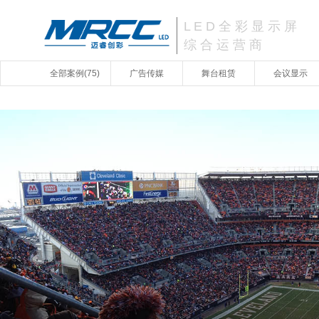
L E D 全 彩 显 示 屏
综 合 运 营 商
全部案例(75)
广告传媒
舞台租赁
会议显示