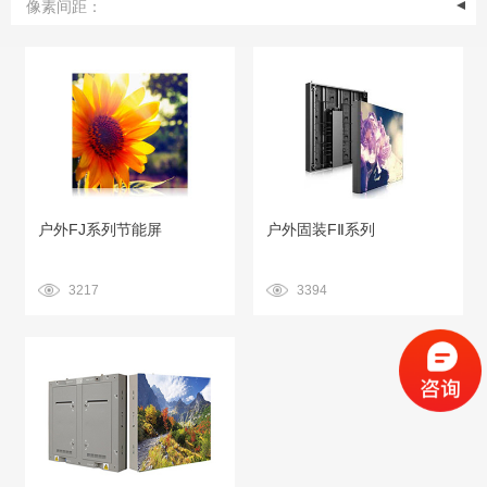
像素间距：
户外FJ系列节能屏
户外固装FⅡ系列
3217
3394