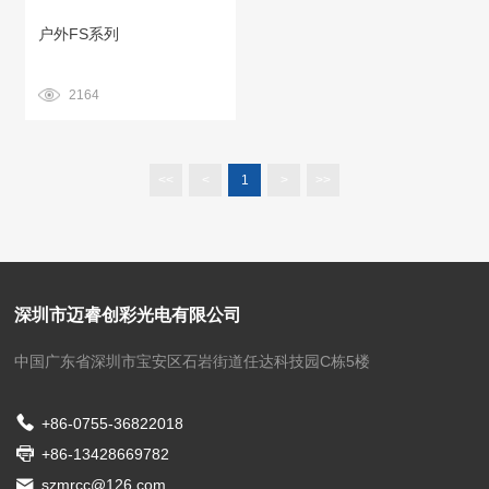
户外FS系列
2164
<<
<
1
>
>>
深圳市迈睿创彩光电有限公司
中国广东省深圳市宝安区石岩街道任达科技园C栋5楼
+86-0755-36822018
+86-13428669782
szmrcc@126.com