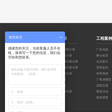
请您留言
关于我们
产品展示
工程案
感谢您的关注，当前客服人员不在
公司简介
小间距LED显示屏
广告传媒
线，请填写一下您的信息，我们会
公司优势
创意LED显示屏
舞台租赁
尽快和您联系。
荣誉资质
户内固装LED显示屏
会议显示
生产基地
户外固装LED显示屏
安防监控
联系我们
租赁LED显示屏
体育场馆
LED透明屏
广电演播室
LED广告机
道路交通
LED交通诱导屏
展览活动
指挥调度