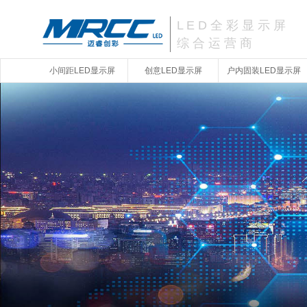
L E D 全 彩 显 示 屏
综 合 运 营 商
小间距LED显示屏
创意LED显示屏
户内固装LED显示屏