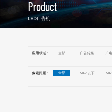
Product
LED广告机
应用领域：
全部
广告传媒
广
全部
像素间距：
50㎡以下
50